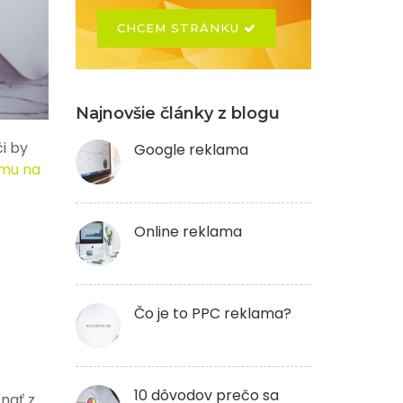
CHCEM STRÁNKU
Najnovšie články z blogu
či by
Google reklama
amu na
Online reklama
Čo je to PPC reklama?
10 dôvodov prečo sa
nať z