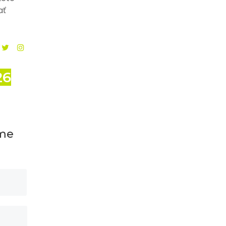
ať
26
eme