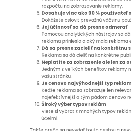
rozpočtu na zobrazovanie reklamy.
Dosahuje viac ako 90 % používateľo
Dokážete osloviť prevažnú väčsinu použ
Jej účinnosť sa dá presne odmerať
Pomocou analytických nástrojov sa dá
reklama priniesla a aký mala reklama e
Dá sa presne zacieliť na konkrétnu
Reklama sa dá cieliť na konkrétne publ
Neplatíte za zobrazenie ale len za o
Jedným z veľkých benefitov reklamy na 
vašu stránku.
Je cenovo najvýhodnejší typ rekla
Kedže reklama sa zobrazuje len relevan
najefektívnejší a tým pádom cenovo na
Široký výber typov reklám
Viete si vybrať z mnohých typov reklám.
účelmi.
Takže prečo sa nevydať touto cestou a nev