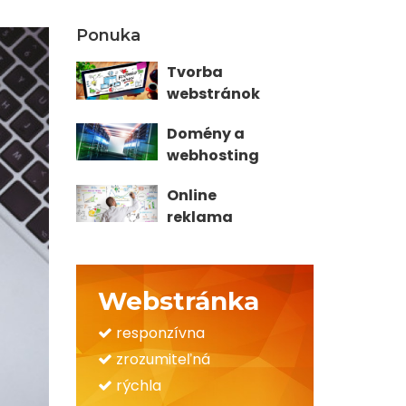
Ponuka
Tvorba
webstránok
Domény a
webhosting
Online
reklama
Webstránka
responzívna
zrozumiteľná
rýchla