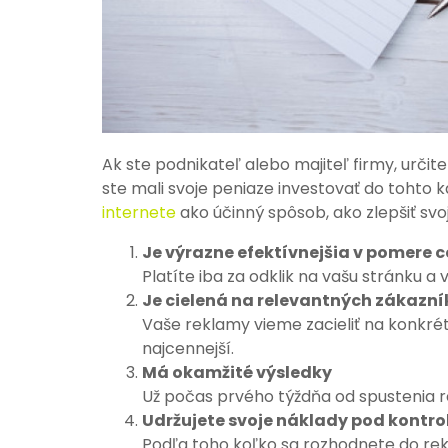
Ak ste podnikateľ alebo majiteľ firmy, určite
ste mali svoje peniaze investovať do tohto k
internete
ako účinný spôsob, ako zlepšiť svo
Je výrazne efektívnejšia v pomere 
Platíte iba za odklik na vašu stránku a
Je cielená na relevantných zákazní
Vaše reklamy vieme zacieliť na konkr
najcennejší.
Má okamžité výsledky
Už počas prvého týždňa od spustenia re
Udržujete svoje náklady pod kontro
Podľa toho koľko sa rozhodnete do rek