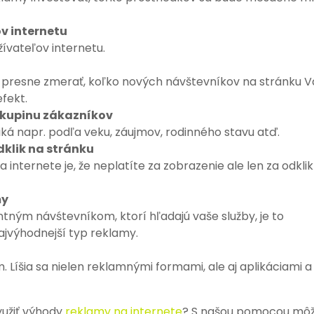
v internetu
ívateľov internetu.
 presne zmerať, koľko nových návštevníkov na stránku 
fekt.
 skupinu zákazníkov
iká napr. podľa veku, záujmov, rodinného stavu atď.
dklik na stránku
internete je, že neplatíte za zobrazenie ale len za odklik
my
tným návśtevníkom, ktorí hľadajú vaše služby, je to
jvýhodnejší typ reklamy.
 Líšia sa nielen reklamnými formami, ale aj aplikáciami a
yužiť výhody
reklamy na internete
? S našou pomocou mô