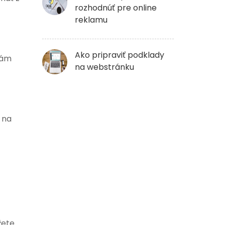
rozhodnúť pre online
reklamu
Ako pripraviť podklady
Vám
na webstránku
 na
žete