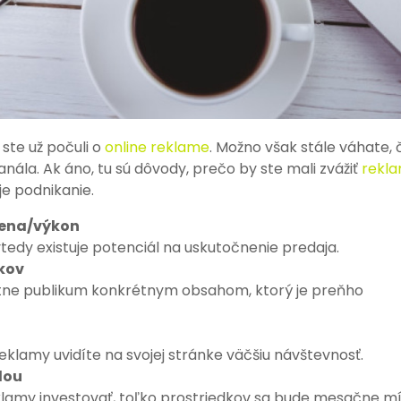
 ste už počuli o
online reklame
. Možno však stále váhate, 
anála. Ak áno, tu sú dôvody, prečo by ste mali zvážiť
rekl
je podnikanie.
cena/výkon
 vtedy existuje potenciál na uskutočnenie predaja.
kov
étne publikum konkrétnym obsahom, ktorý je preňho
klamy uvidíte na svojej stránke väčšiu návštevnosť.
lou
lamy investovať, toľko prostriedkov sa bude mesačne mí