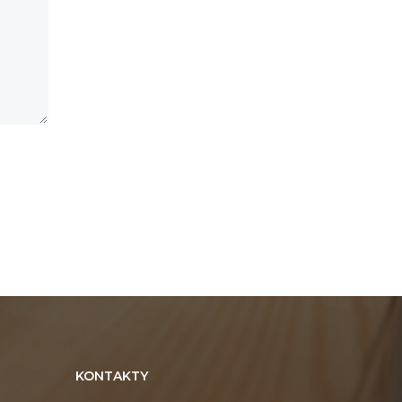
Online chat
Online
Dobrý deň. Ako vám môžem pomôcť?
KONTAKTY