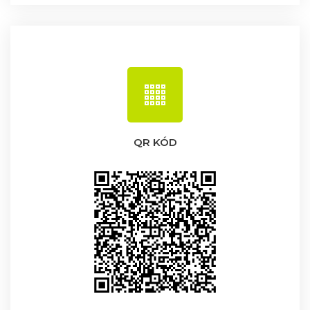
QR KÓD
Dobrý deň. Ako vám môžem pomôcť?