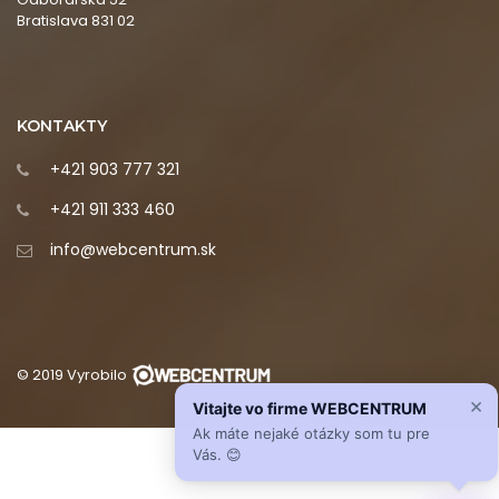
Bratislava 831 02
KONTAKTY
+421 903 777 321
+421 911 333 460
info@webcentrum.sk
© 2019 Vyrobilo
×
Vitajte vo firme WEBCENTRUM
Ak máte nejaké otázky som tu pre
Vás. 😊