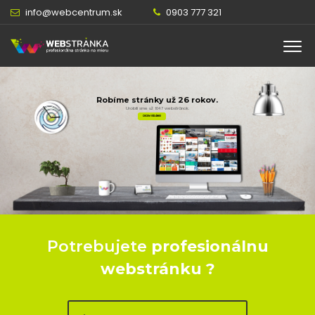
info@webcentrum.sk
0903 777 321
Robíme stránky už 26 rokov.
Urobili sme už 1047 webstránok.
CHCEM STRÁNKU
Online chat
Online
Potrebujete
profesionálnu
webstránku ?