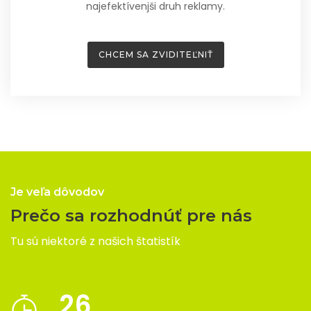
najefektívenjši druh reklamy.
CHCEM SA ZVIDITEĽNIŤ
Je veľa dôvodov
Prečo sa rozhodnúť pre nás
Tu sú niektoré z našich štatistík
26